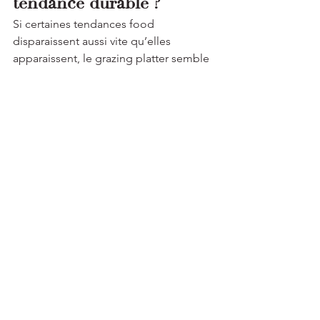
tendance durable ?
Si certaines tendances food 
disparaissent aussi vite qu’elles 
apparaissent, le grazing platter semble 
s’ancrer dans 
les nouvelles habitudes 
de consommation en France
.
✔️ 
Adaptabilité
 : il peut être décliné 
selon tous les régimes alimentaires et 
occasions✔️ 
Esthétique et expérience 
client
 : il capitalise sur l’aspect visuel et 
le plaisir du partage✔️ 
Praticité
 : il 
répond à la demande croissante de 
solutions de restauration flexibles
Avec la montée en puissance des 
traiteurs spécialisés
, de nouveaux 
concepts émergent, comme les 
plateaux repas à domicile ultra-
gastronomiques
, intégrant des 
produits d’exception tels que 
le caviar, 