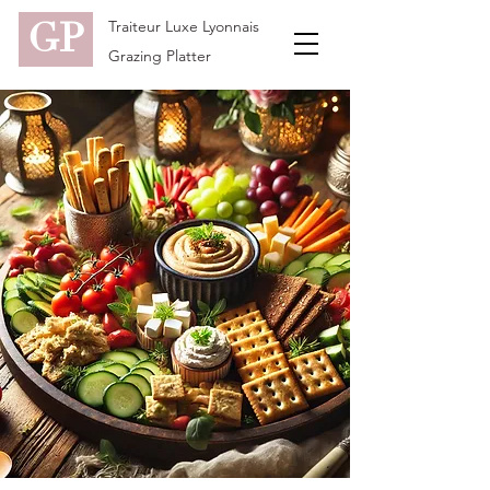
GP
Traiteur Luxe Lyonnais
Grazing Platter