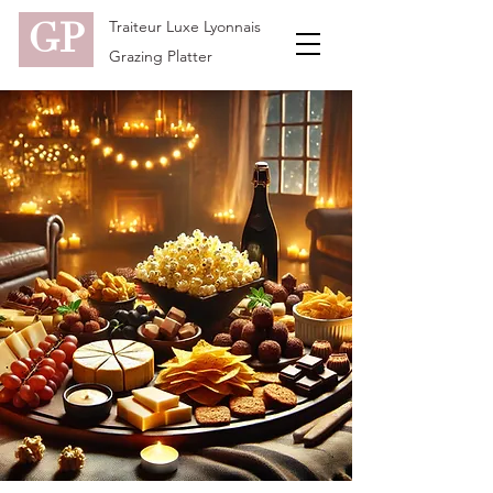
GP
Traiteur Luxe Lyonnais
Grazing Platter