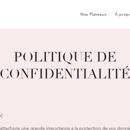
Nos Plateaux
À prop
POLITIQUE DE
CONFIDENTIALIT
e]
s attachons une grande importance à la protection de vos donné