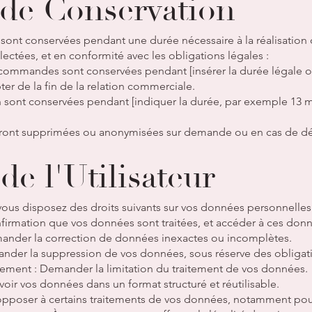
 de Conservation
ont conservées pendant une durée nécessaire à la réalisation d
llectées, et en conformité avec les obligations légales :
 commandes sont conservées pendant [insérer la durée légale o
er de la fin de la relation commerciale.
 sont conservées pendant [indiquer la durée, par exemple 13 m
ront supprimées ou anonymisées sur demande ou en cas de dés
 de l'Utilisateur
s disposez des droits suivants sur vos données personnelles 
nfirmation que vos données sont traitées, et accéder à ces don
emander la correction de données inexactes ou incomplètes.
ander la suppression de vos données, sous réserve des obligati
aitement : Demander la limitation du traitement de vos données.
cevoir vos données dans un format structuré et réutilisable.
opposer à certains traitements de vos données, notamment pour