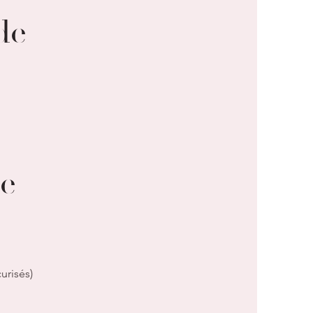
de
e
urisés)