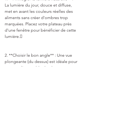
La lumière du jour, douce et diffuse, 
met en avant les couleurs réelles des 
aliments sans créer d'ombres trop 
marquées. Placez votre plateau près 
d'une fenêtre pour bénéficier de cette 
lumière. 
2. **Choisir le bon angle** : Une vue 
plongeante (du dessus) est idéale pour 
capturer l'ensemble du plateau, surtout 
si les éléments sont disposés de 
manière artistique. Une vue à 45 degrés 
peut également être intéressante pour 
montrer la hauteur et la profondeur 
des composants. 