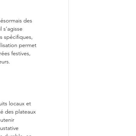
désormais des 
 s’agisse 
 spécifiques, 
lisation permet 
ées festives, 
eurs.
its locaux et 
té des plateaux 
utenir 
ustative 