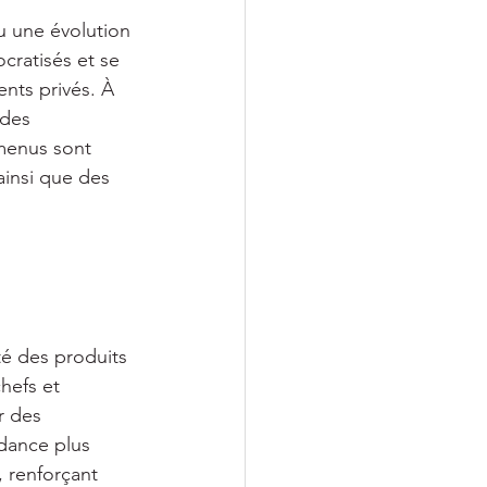
u une évolution 
cratisés et se 
ts privés. À 
 des 
 menus sont 
ainsi que des 
té des produits 
hefs et 
r des 
dance plus 
, renforçant 