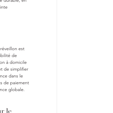
e durable, en 
inte 
éveillon est 
bilité de 
son à domicile 
 de simplifier 
ence dans le 
es de paiement 
nce globale.
r le 