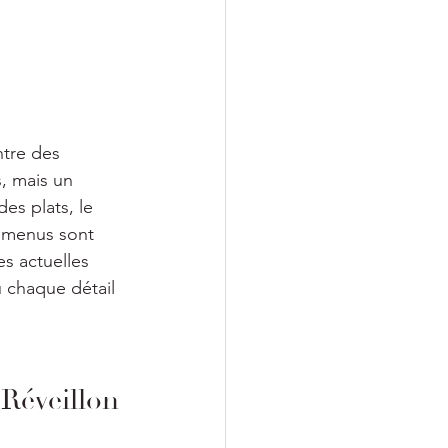
ntre des 
, mais un 
es plats, le 
 menus sont 
es actuelles 
 chaque détail 
 Réveillon