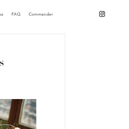
os
FAQ
Commander
s