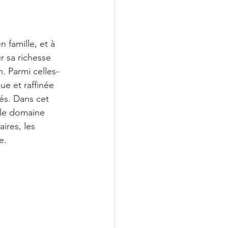
 famille, et à 
r sa richesse 
 Parmi celles-
e et raffinée 
és. Dans cet 
 le domaine 
ires, les 
e.