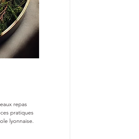
teaux repas 
uces pratiques 
pole lyonnaise.