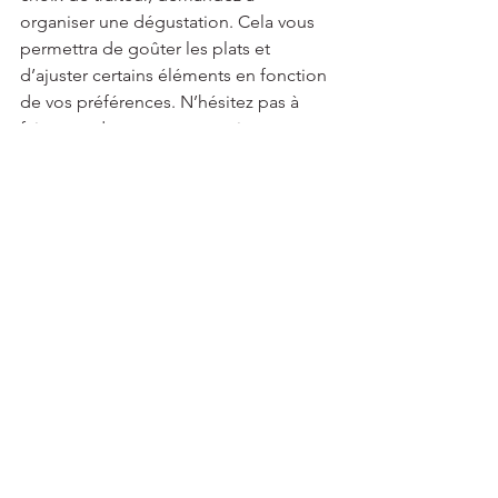
organiser une dégustation. Cela vous 
permettra de goûter les plats et 
d’ajuster certains éléments en fonction 
de vos préférences. N’hésitez pas à 
faire part de vos commentaires pour 
ajuster le menu et obtenir un résultat à 
la hauteur de vos attentes. 
### 4. Penser à la gestion des déchets 
La gestion des déchets est une autre 
considération importante. Assurez-vous 
que votre traiteur prévoit une gestion 
efficace des déchets alimentaires et de 
la vaisselle. Certains traiteurs 
proposent également des services de 