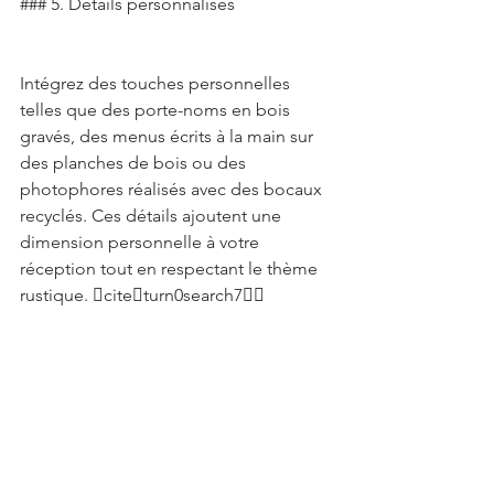
### 5. Détails personnalisés 
Intégrez des touches personnelles 
telles que des porte-noms en bois 
gravés, des menus écrits à la main sur 
des planches de bois ou des 
photophores réalisés avec des bocaux 
recyclés. Ces détails ajoutent une 
dimension personnelle à votre 
réception tout en respectant le thème 
rustique. citeturn0search7 
## Conclusion 
Créer un plateau de mariage 
authentique et rustique nécessite une 