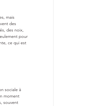
es, mais 
vent des 
és, des noix, 
 seulement pour 
nte, ce qui est 
on sociale à 
 un moment 
s, souvent 