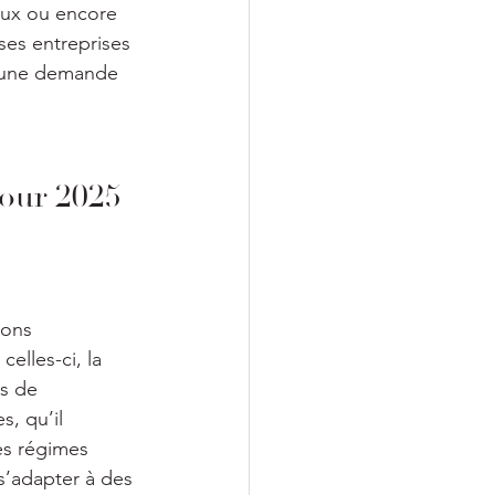
aux ou encore 
ses entreprises 
à une demande 
pour 2025 
ions 
elles-ci, la 
s de 
, qu’il 
es régimes 
s’adapter à des 