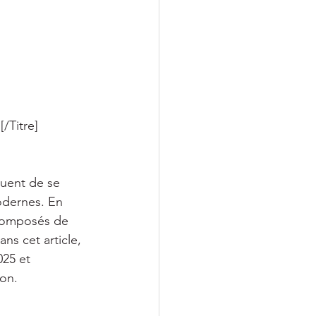
/Titre] 
uent de se 
odernes. En 
 composés de 
ns cet article, 
25 et 
ion.