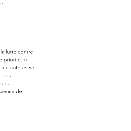
re.
a lutte contre 
 priorité. À 
estaurateurs se 
t des 
ions 
cieuse de 