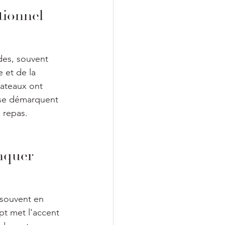
tionnel
des, souvent 
et de la 
lateaux ont 
* se démarquent 
 repas.
anquer
 souvent en 
pt met l'accent 