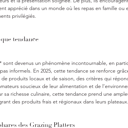
veurs et la présentation soignée. De plus, ils encouragent
ent apprécié dans un monde où les repas en famille ou e
nts privilégiés.
 que tendance
s* sont devenus un phénomène incontournable, en particu
pas informels. En 2025, cette tendance se renforce grâce
de produits locaux et de saison, des critères qui répon
ateurs soucieux de leur alimentation et de l’environne
r sa richesse culinaire, cette tendance prend une ampleur
grant des produits frais et régionaux dans leurs plateaux
phares des Grazing Platters