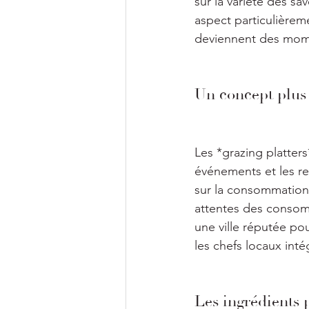
sur la variété des sa
aspect particulièrem
deviennent des mome
Un concept plus
Les *grazing platter
événements et les re
sur la consommation 
attentes des consomm
une ville réputée pou
les chefs locaux inté
Les ingrédients 