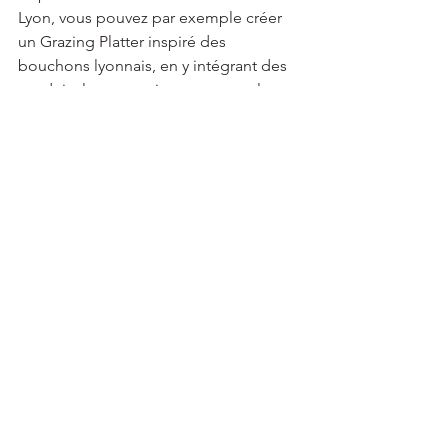
Lyon, vous pouvez par exemple créer 
un Grazing Platter inspiré des 
bouchons lyonnais, en y intégrant des 
produits locaux typiques comme le 
saucisson, les quenelles et les petits 
fromages de la région.
3. L'intégration des super-
aliments
Les super-aliments, tels que les graines 
de chia, le curcuma, ou encore les 
baies de goji, font leur apparition dans 
les Grazing Platters. Ces ingrédients 
non seulement ajoutent des bienfaits 
nutritionnels, mais apportent aussi de 