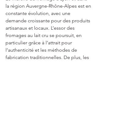
la région Auvergne-Rhône-Alpes est en 
constante évolution, avec une 
demande croissante pour des produits 
artisanaux et locaux. L’essor des 
fromages au lait cru se poursuit, en 
particulier grâce à l’attrait pour 
l’authenticité et les méthodes de 
fabrication traditionnelles. De plus, les 
consommateurs sont de plus en plus 
sensibles aux bienfaits des 
probiotiques naturels contenus dans 
ces fromages. 
Cependant, avec les préoccupations 
croissantes concernant la sécurité 
alimentaire, les producteurs de 
fromages au lait cru doivent maintenir 