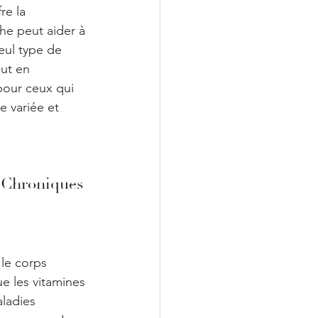
re la 
he peut aider à 
eul type de 
ut en 
pour ceux qui 
 variée et 
s Chroniques
 
le corps 
e les vitamines 
aladies 