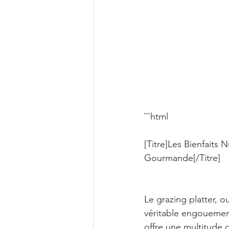
```html 
[Titre]Les Bienfaits 
Gourmande[/Titre] 
Le grazing platter, o
véritable engouement
offre une multitude 