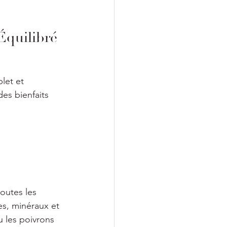
 Équilibré
let et 
es bienfaits 
outes les 
es, minéraux et 
 les poivrons 