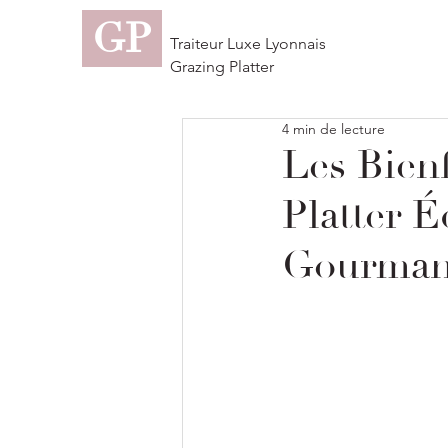
GP
Traiteur Luxe Lyonnais
Grazing Platter
4 min de lecture
Les Bienf
Platter É
Gourma