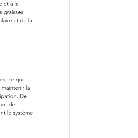
 et à la 
s graisses 
aire et de la 
es, ce qui 
 maintenir la 
ipation. De 
ant de 
nt le système 