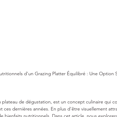
Nutritionnels d’un Grazing Platter Équilibré : Une Option 
u plateau de dégustation, est un concept culinaire qui c
 ces dernières années. En plus d'être visuellement attra
de bienfaits nutritionnels. Dans cet article, nous explor