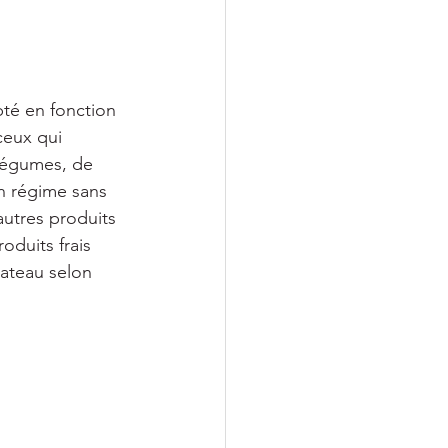
pté en fonction 
ceux qui 
légumes, de 
n régime sans 
autres produits 
duits frais 
ateau selon 