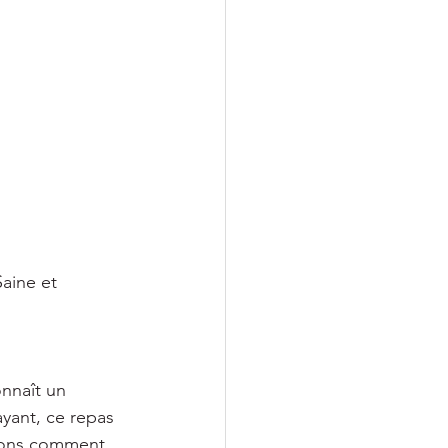
Saine et 
onnaît un 
yant, ce repas 
erons comment 