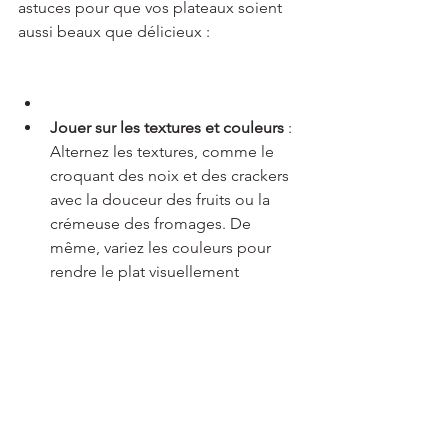
astuces pour que vos plateaux soient 
aussi beaux que délicieux :
Jouer sur les textures et couleurs
 : 
Alternez les textures, comme le 
croquant des noix et des crackers 
avec la douceur des fruits ou la 
crémeuse des fromages. De 
même, variez les couleurs pour 
rendre le plat visuellement 
attrayant.
Utiliser des plats adaptés
 : 
Choisissez des plateaux ou des 
planches de grande taille pour 
accueillir une quantité suffisante 
de nourriture. Vous pouvez 