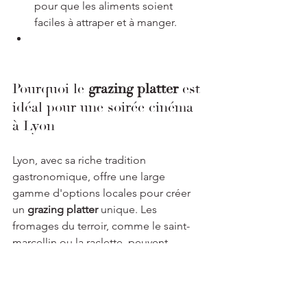
pour que les aliments soient 
faciles à attraper et à manger.
Pourquoi le 
grazing platter
 est 
idéal pour une soirée cinéma 
à Lyon
Lyon, avec sa riche tradition 
gastronomique, offre une large 
gamme d'options locales pour créer 
un 
grazing platter
 unique. Les 
fromages du terroir, comme le saint-
marcellin ou la raclette, peuvent 
apporter une touche régionale 
authentique à votre plateau. En 
ajoutant des produits locaux comme 