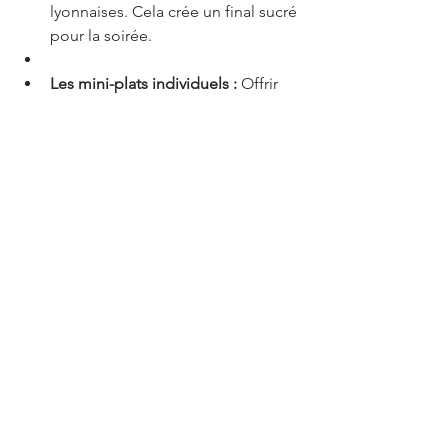
lyonnaises. Cela crée un final sucré 
pour la soirée.
Les mini-plats individuels :
 Offrir 
des petites portions sous forme 
de mini-plats permet de créer un 
plateau encore plus personnalisé 
et pratique pour les invités, tout en 
respectant l’élégance de la 
présentation.
Conclusion : Un Grazing 
Platter comme star de 
votre soirée élégante à 
Lyon