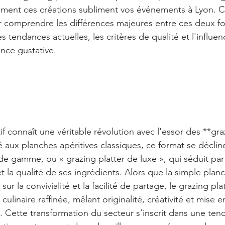
comment ces créations subliment vos événements à Lyon. Ce
 comprendre les différences majeures entre ces deux fo
s tendances actuelles, les critères de qualité et l'influen
ence gustative. 
f connaît une véritable révolution avec l'essor des **graz
ux planches apéritives classiques, ce format se décline
de gamme, ou « grazing platter de luxe », qui séduit par
 la qualité de ses ingrédients. Alors que la simple planc
ur la convivialité et la facilité de partage, le grazing pla
culinaire raffinée, mêlant originalité, créativité et mise e
s. Cette transformation du secteur s’inscrit dans une ten