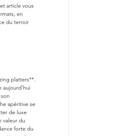
t article vous 
rmats, en 
ce du terroir 
ing platters**. 
 aujourd'hui 
 son 
he apéritive se 
tter de luxe 
n valeur du 
dance forte du 