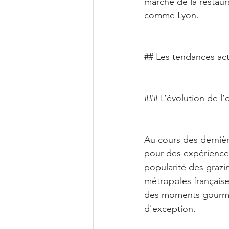
marché de la restau
comme Lyon. 
## Les tendances act
### L’évolution de l’
Au cours des derniè
pour des expériences
popularité des grazi
métropoles française
des moments gourman
d’exception. 