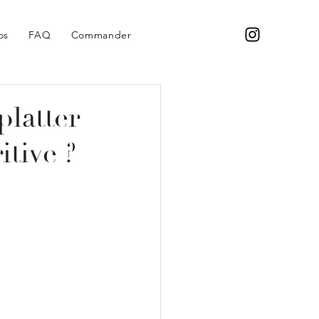
os
FAQ
Commander
platter
tive ?