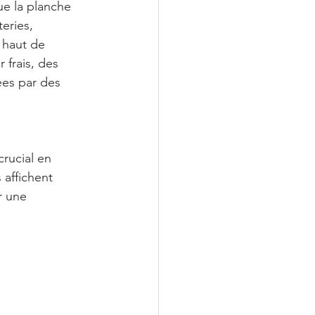
ue la planche 
eries, 
 haut de 
 frais, des 
ées par des 
rucial en 
 affichent 
r une 