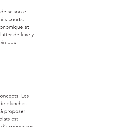
de saison et 
its courts. 
tronomique et 
latter de luxe y 
oin pour 
concepts. Les 
 de planches 
 à proposer 
lats est 
 d’expériences 