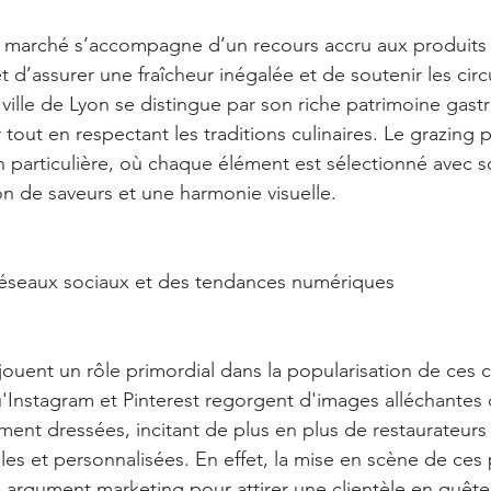
u marché s’accompagne d’un recours accru aux produits 
 d’assurer une fraîcheur inégalée et de soutenir les circu
 ville de Lyon se distingue par son riche patrimoine gas
 tout en respectant les traditions culinaires. Le grazing p
particulière, où chaque élément est sélectionné avec s
on de saveurs et une harmonie visuelle. 
réseaux sociaux et des tendances numériques 
jouent un rôle primordial dans la popularisation de ces 
u'Instagram et Pinterest regorgent d'images alléchantes
ment dressées, incitant de plus en plus de restaurateurs
les et personnalisées. En effet, la mise en scène de ces p
 argument marketing pour attirer une clientèle en quête